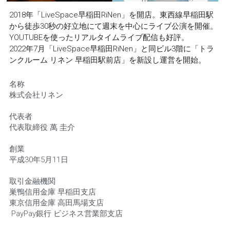
2018年「LiveSpace早稲田RiNen」を開店。東西線早稲田駅
から徒歩30秒の好立地にて週末を中心にライブ公演を開催。
YOUTUBEを使ったリアルタイムライブ配信も好評。
2022年7月「LiveSpace早稲田RiNen」と同ビル3階に「トラ
ンクルーム リネン 早稲田駅前店」を新設し運営を開始。
名称
株式会社リネン
代表者
代表取締役 萬 圭介
創業
平成30年5月11日
取引金融機関
巣鴨信用金庫 早稲田支店
東京信用金庫 高田馬場支店
 PayPay銀行 ビジネス営業部支店