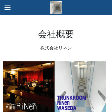
ホーム
地図
会社概要
お得なプラン
株式会社リネン
ご利用ガイド
長期割引プラン
学割プラン
お見積・お申込み
料金
見取り図
お問合せ
お申し込みからご利用まで
会社概要
契約約款
03-6823-4226